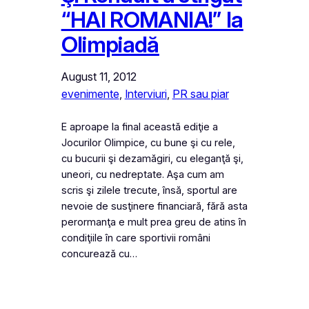
“HAI ROMANIA!” la
Olimpiadă
August 11, 2012
evenimente
, 
Interviuri
, 
PR sau piar
E aproape la final această ediţie a
Jocurilor Olimpice, cu bune şi cu rele,
cu bucurii şi dezamăgiri, cu eleganţă şi,
uneori, cu nedreptate. Aşa cum am
scris şi zilele trecute, însă, sportul are
nevoie de susţinere financiară, fără asta
perormanţa e mult prea greu de atins în
condiţiile în care sportivii români
concurează cu…