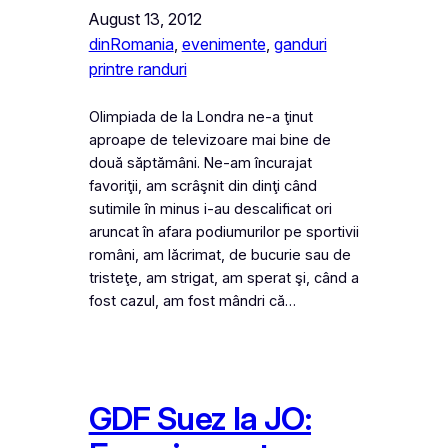
August 13, 2012
dinRomania
, 
evenimente
, 
ganduri
printre randuri
Olimpiada de la Londra ne-a ţinut
aproape de televizoare mai bine de
două săptămâni. Ne-am încurajat
favoriţii, am scrâşnit din dinţi când
sutimile în minus i-au descalificat ori
aruncat în afara podiumurilor pe sportivii
români, am lăcrimat, de bucurie sau de
tristeţe, am strigat, am sperat şi, când a
fost cazul, am fost mândri că…
GDF Suez la JO: