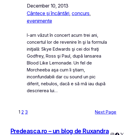
December 10, 2013
Cântece şi încântări
, 
concurs
, 
evenimente
I-am văzut în concert acum trei ani,
concertul lor de revenire în şi la formula
iniţială: Skye Edwards şi cei doi fraţi
Godfrey, Ross şi Paul, după lansarea
Blood Like Lemonade. Un fel de
Morcheeba aşa cum îi ştiam,
inconfundabili dar cu sound un pic
diferit, nebulos, dacă e să mă iau după
descrierea lui…
1
2
3
Next Page
Predeasca.ro – un blog de Ruxandra
Instagram
Faceboo
X