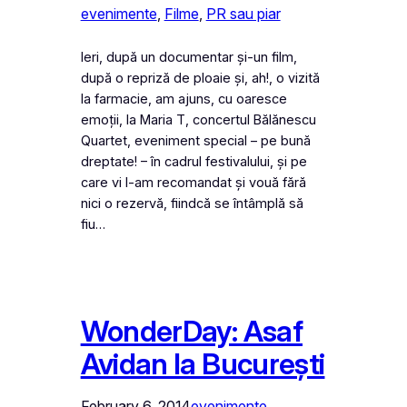
evenimente
, 
Filme
, 
PR sau piar
Ieri, după un documentar și-un film,
după o repriză de ploaie și, ah!, o vizită
la farmacie, am ajuns, cu oaresce
emoții, la Maria T, concertul Bălănescu
Quartet, eveniment special – pe bună
dreptate! – în cadrul festivalului, și pe
care vi l-am recomandat și vouă fără
nici o rezervă, fiindcă se întâmplă să
fiu…
WonderDay: Asaf
Avidan la București
February 6, 2014
evenimente