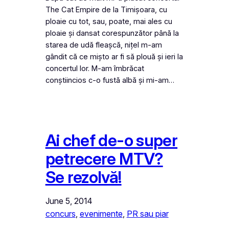
The Cat Empire de la Timișoara, cu
ploaie cu tot, sau, poate, mai ales cu
ploaie și dansat corespunzător până la
starea de udă fleașcă, nițel m-am
gândit că ce mișto ar fi să plouă și ieri la
concertul lor. M-am îmbrăcat
conștiincios c-o fustă albă și mi-am…
Ai chef de-o super
petrecere MTV?
Se rezolvă!
June 5, 2014
concurs
, 
evenimente
, 
PR sau piar