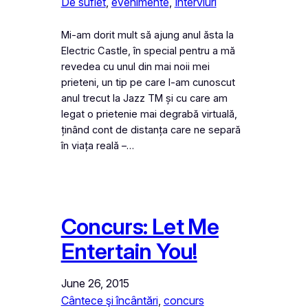
De suflet
, 
evenimente
, 
Interviuri
Mi-am dorit mult să ajung anul ăsta la
Electric Castle, în special pentru a mă
revedea cu unul din mai noii mei
prieteni, un tip pe care l-am cunoscut
anul trecut la Jazz TM și cu care am
legat o prietenie mai degrabă virtuală,
ținând cont de distanța care ne separă
în viața reală –…
Concurs: Let Me
Entertain You!
June 26, 2015
Cântece şi încântări
, 
concurs