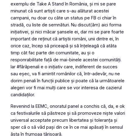
exemplu de Take A Stand în România, și mi se pare
minunat că sunt artiști care s-au alăturat acestei
campanii, nu doar cu câte un status pe FB ci chiar în
stradă, cu liste de semnături. Nu discut(ăm) aici forma
inițiativei, și nici măcar șansele ei, dar mi se pare foarte
important de reținut că artiștii români, unii dintre ei, în
orice caz, încep să priceapă și să înțeleagă că atâta
timp cât fac parte din comunitate, au și o
responrabilitate față de mai-binele acestei comunități.
Iar #fărăpenali e o inițiativ care, indiferent de succes
sau eșec, va fi amintit românilor că, într-adevăr, nu ne
dorim penali în funcții publice și poate că la următoarele
alegeri vor fi mai mulți care se vor interesa de cazierul
candidaților.
Revenind la EEMC, onoratul panel a conchis că, da, e ok
ca festivalurile să păstreze și să promoveze niște valori
universal acceptate precum libertatea și toleranța și
sper că o să văd pași din ce în ce mai apăsați în sensul
ăsta în frumoaa țărișoară.