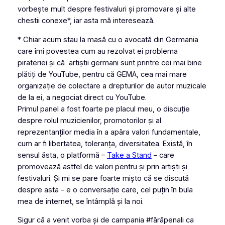
vorbește mult despre festivaluri și promovare și alte
chestii conexe*, iar asta mă interesează.
* Chiar acum stau la masă cu o avocată din Germania
care îmi povestea cum au rezolvat ei problema
pirateriei și că artiștii germani sunt printre cei mai bine
plătiți de YouTube, pentru că GEMA, cea mai mare
organizație de colectare a drepturilor de autor muzicale
de la ei, a negociat direct cu YouTube.
Primul panel a fost foarte pe placul meu, o discuție
despre rolul muzicienilor, promotorilor și al
reprezentanților media în a apăra valori fundamentale,
cum ar fi libertatea, toleranța, diversitatea. Există, în
sensul ăsta, o platformă –
Take a Stand
– care
promovează astfel de valori pentru și prin artiști și
festivaluri. Și mi se pare foarte mișto că se discută
despre asta – e o conversație care, cel puțin în bula
mea de internet, se întâmplă și la noi.
Sigur că a venit vorba și de campania #fărăpenali ca