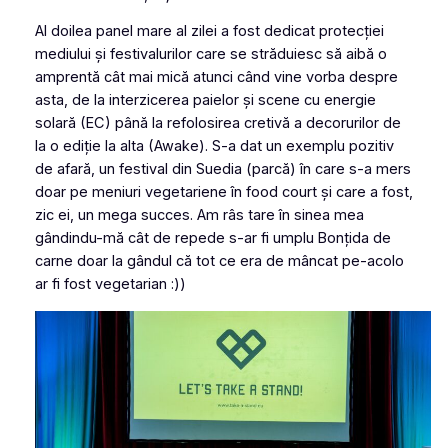
Al doilea panel mare al zilei a fost dedicat protecției
mediului și festivalurilor care se străduiesc să aibă o
amprentă cât mai mică atunci când vine vorba despre
asta, de la interzicerea paielor și scene cu energie
solară (EC) până la refolosirea cretivă a decorurilor de
la o ediție la alta (Awake). S-a dat un exemplu pozitiv
de afară, un festival din Suedia (parcă) în care s-a mers
doar pe meniuri vegetariene în
food court
și care a fost,
zic ei, un mega succes. Am râs tare în sinea mea
gândindu-mă cât de repede s-ar fi umplu Bonțida de
carne doar la gândul că tot ce era de mâncat pe-acolo
ar fi fost vegetarian :))