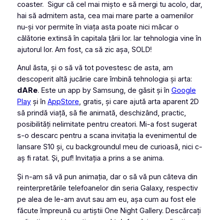
coaster. Sigur că cel mai mișto e să mergi tu acolo, dar,
hai să admitem asta, cea mai mare parte a oamenilor
nu-și vor permite în viața asta poate nici măcar o
călătorie extinsă în capitala țării lor. Iar tehnologia vine în
ajutorul lor. Am fost, ca să zic așa, SOLD!
Anul ăsta, și o să vă tot povestesc de asta, am
descoperit altă jucărie care îmbină tehnologia și arta:
dARe
. Este un app by Samsung, de găsit și în
Google
Play
și în
AppStore
, gratis, și care ajută arta aparent 2D
să prindă viață, să fie animată, deschizând, practic,
posibilități nelimitate pentru creatori. Mi-a fost sugerat
s-o descarc pentru a scana invitația la evenimentul de
lansare S10 și, cu backgroundul meu de curioasă, nici c-
aș fi ratat. Și, puf! Invitația a prins a se anima.
Și n-am să vă pun animația, dar o să vă pun câteva din
reinterpretările telefoanelor din seria Galaxy, respectiv
pe alea de le-am avut sau am eu, așa cum au fost ele
făcute împreună cu artiștii One Night Gallery. Descărcați