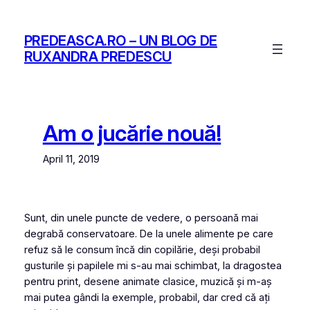
Skip
to
PREDEASCA.RO – UN BLOG DE
content
RUXANDRA PREDESCU
Am o jucărie nouă!
April 11, 2019
Sunt, din unele puncte de vedere, o persoană mai
degrabă conservatoare. De la unele alimente pe care
refuz să le consum încă din copilărie, deși probabil
gusturile și papilele mi s-au mai schimbat, la dragostea
pentru
print
, desene animate clasice, muzică și m-aș
mai putea gândi la exemple, probabil, dar cred că ați