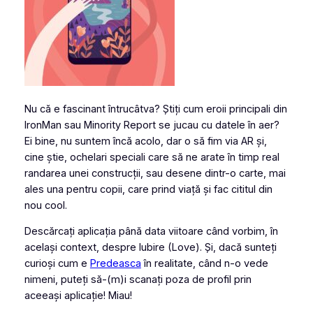
Nu că e fascinant întrucâtva? Știți cum eroii principali din
IronMan sau Minority Report se jucau cu datele în aer?
Ei bine, nu suntem încă acolo, dar o să fim via AR și,
cine știe, ochelari speciali care să ne arate în timp real
randarea unei construcții, sau desene dintr-o carte, mai
ales una pentru copii, care prind viață și fac cititul din
nou cool.
Descărcați aplicația până data viitoare când vorbim, în
același context, despre Iubire (Love). Și, dacă sunteți
curioși cum e
Predeasca
în realitate, când n-o vede
nimeni, puteți să-(m)i scanați poza de profil prin
aceeași aplicație! Miau!