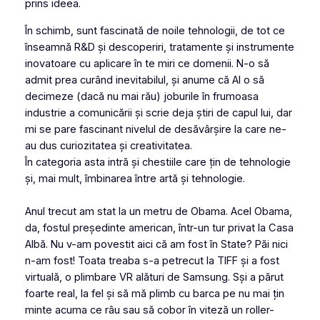
prins ideea.
În schimb, sunt fascinată de noile tehnologii, de tot ce
înseamnă R&D și descoperiri, tratamente și instrumente
inovatoare cu aplicare în te miri ce domenii. N-o să
admit prea curând inevitabilul, și anume că AI o să
decimeze (dacă nu mai rău) joburile în frumoasa
industrie a comunicării și scrie deja știri de capul lui, dar
mi se pare fascinant nivelul de desăvârșire la care ne-
au dus curiozitatea și creativitatea.
În categoria asta intră și chestiile care țin de tehnologie
și, mai mult, îmbinarea între artă și tehnologie.
Anul trecut am stat la un metru de Obama. Acel Obama,
da, fostul președinte american, într-un tur privat la Casa
Albă. Nu v-am povestit aici că am fost în State? Păi nici
n-am fost! Toata treaba s-a petrecut la TIFF și a fost
virtuală, o plimbare VR alături de Samsung. Sși a părut
foarte real, la fel și să mă plimb cu barca pe nu mai țin
minte acuma ce râu sau să cobor în viteză un roller-