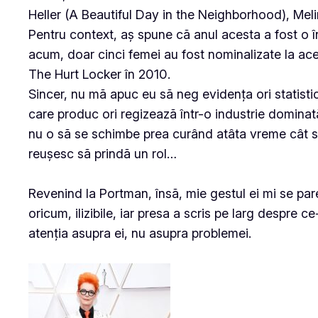
Heller (A Beautiful Day in the Neighborhood), Mel
Pentru context, aș spune că anul acesta a fost o în
acum, doar cinci femei au fost nominalizate la ac
The Hurt Locker în 2010.
Sincer, nu mă apuc eu să neg evidența ori statistic
care produc ori regizează într-o industrie dominat
nu o să se schimbe prea curând atâta vreme cât su
reușesc să prindă un rol…
Revenind la Portman, însă, mie gestul ei mi se par
oricum, ilizibile, iar presa a scris pe larg despre 
atenția asupra ei, nu asupra problemei.