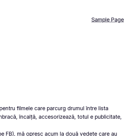
Sample Page
pentru filmele care parcurg drumul între lista
mbracă, încalță, accesorizează, totul e publicitate,
tii pe FB), mă opresc acum la două vedete care au