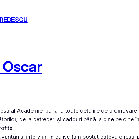
PREDESCU
a Oscar
 presă al Academiei până la toate detaliile de promovare 
orilor, de la petreceri și cadouri până la cine pe cine î
ofite.
 cuvântări și interviuri în culise (am postat câteva ches