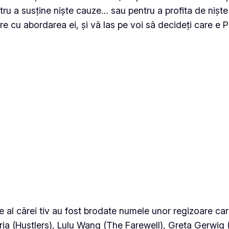
entru a susține niște cauze… sau pentru a profita de nișt
 cu abordarea ei, și vă las pe voi să decideți care e PR
 al cărei tiv au fost brodate numele unor regizoare care 
ia (Hustlers), Lulu Wang (The Farewell), Greta Gerwig (L