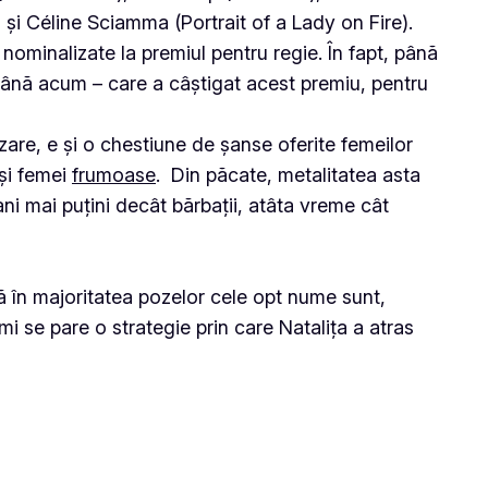
și Céline Sciamma (Portrait of a Lady on Fire).
 nominalizate la premiul pentru regie. În fapt, până
până acum – care a câștigat acest premiu, pentru
zare, e și o chestiune de șanse oferite femeilor
și
femei
frumoase
. Din păcate, metalitatea asta
i mai puțini decât bărbații, atâta vreme cât
ă în majoritatea pozelor cele opt nume sunt,
mi se pare o strategie prin care Natalița a atras