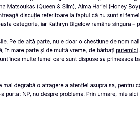
ina Matsoukas (Queen & Slim), Alma Har’el (Honey Boy) 
treagă discuție referitoare la faptul că nu sunt și femei
eastă categorie, iar Kathryn Bigelow rămâne singura – 
ile. Pe de altă parte, nu e doar o chestiune de nominali
ă, în mare parte și de multă vreme, de
bărbați
puternici
nt încă multe femei care sunt dispuse să primească ban
e mai degrabă o atragere a atenției asupra sa, pentru c
ce-a purtat NP, nu despre problemă. Prin urmare, mie aici 