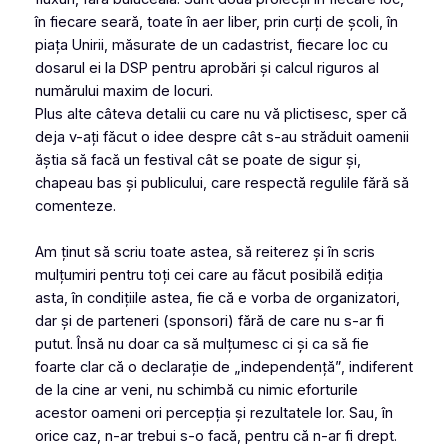
în fiecare seară, toate în aer liber, prin curți de școli, în
piața Unirii, măsurate de un cadastrist, fiecare loc cu
dosarul ei la DSP pentru aprobări și calcul riguros al
numărului maxim de locuri.
Plus alte câteva detalii cu care nu vă plictisesc, sper că
deja v-ați făcut o idee despre cât s-au străduit oamenii
ăștia să facă un festival cât se poate de sigur și,
chapeau bas și publicului, care respectă regulile fără să
comenteze.
Am ținut să scriu toate astea, să reiterez și în scris
mulțumiri pentru toți cei care au făcut posibilă ediția
asta, în condițiile astea, fie că e vorba de organizatori,
dar și de parteneri (sponsori) fără de care nu s-ar fi
putut. Însă nu doar ca să mulțumesc ci și ca să fie
foarte clar că o declarație de „independență”, indiferent
de la cine ar veni, nu schimbă cu nimic eforturile
acestor oameni ori percepția și rezultatele lor. Sau, în
orice caz, n-ar trebui s-o facă, pentru că n-ar fi drept.