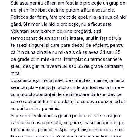
Știu asta pentru că ieri am fost la o proiecție un grup de
trei și am întrebat dacă ne putem alătura scaunele.
Politicos dar ferm, fără drept de apel, ni s-a spus că nici
gând. Și nimeni, la nici o proiecție, nu a făcut asta.
Voluntarii sunt extrem de bine pregătiți, ești
termoscanat de un aparat la intrare, unul în fața căruia
te așezi singurel și care pare destul de eficient, pentru
că în niciuna din zile nu mi-a zis că aș avea 34 sau 35
de grade cum mi s-a mai întâmplat cu termoscannere
și eu, desigur, nu aveam 34 sau 35 de grade că trăiam,
mna!
După asta ești invitat să-ți dezinfectezi mâinile, iar asta
se întâmplă – cel puțin acolo unde am fost eu la filme –
cu ajutorul substanței de dezinfectare dintr-un device
care e acționat fie c-o pedală, fie cu ceva senzor, adică
nu pui tu mâna pe nimic.
Și pe urmă voluntarii-s geană pe tine ca să se asigure
că stai cu masca pe față, cu gura și nasul acoperite, pe
tot parcursul proiecției. Apoi ieși binișor, în oridine, sunt
fluxuri, fără buluceală. Sunt două proiecții în fiecare loc,