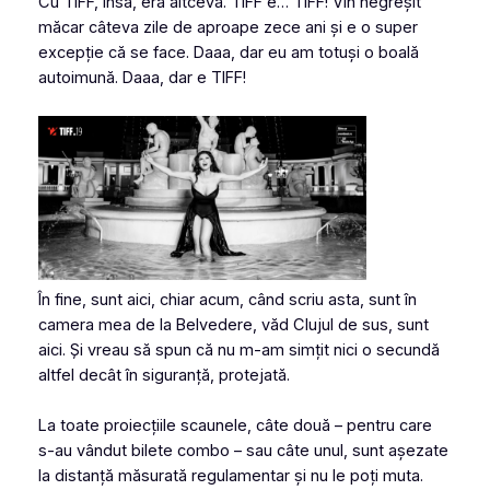
Cu TIFF, însă, era altceva. TIFF e… TIFF! Vin negreșit
măcar câteva zile de aproape zece ani și e o super
excepție că se face. Daaa, dar eu am totuși o boală
autoimună. Daaa, dar e TIFF!
În fine, sunt aici, chiar acum, când scriu asta, sunt în
camera mea de la Belvedere, văd Clujul de sus, sunt
aici. Și vreau să spun că nu m-am simțit nici o secundă
altfel decât în siguranță, protejată.
La toate proiecțiile scaunele, câte două – pentru care
s-au vândut bilete combo – sau câte unul, sunt așezate
la distanță măsurată regulamentar și nu le poți muta.