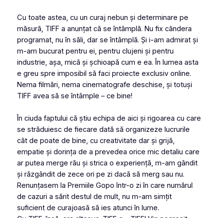
Cu toate astea, cu un curaj nebun și determinare pe
măsură, TIFF a anunțat că se întâmplă. Nu fix cândera
programat, nu în săli, dar se întâmplă. Și i-am admirat și
m-am bucurat pentru ei, pentru clujeni și pentru
industrie, așa, mică și șchioapă cum e ea. În lumea asta
e greu spre imposibil să faci proiecte exclusiv online.
Nema filmări, nema cinematografe deschise, și totuși
TIFF avea să se întâmple – ce bine!
În ciuda faptului că știu echipa de aici și rigoarea cu care
se străduiesc de fiecare dată să organizeze lucrurile
cât de poate de bine, cu creativitate dar și grijă,
empatie și dorința de a prevedea orice mic detaliu care
ar putea merge rău și strica o experiență, m-am gândit
și răzgândit de zece ori pe zi dacă să merg sau nu.
Renunțasem la Premiile Gopo într-o zi în care numărul
de cazuri a sărit destul de mult, nu m-am simțit
suficient de curajoasă să ies atunci în lume.