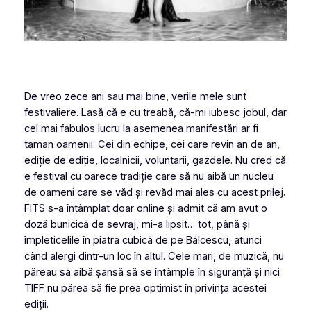
De vreo zece ani sau mai bine, verile mele sunt
festivaliere. Lasă că e cu treabă, că-mi iubesc jobul, dar
cel mai fabulos lucru la asemenea manifestări ar fi
taman oamenii. Cei din echipe, cei care revin an de an,
ediție de ediție, localnicii, voluntarii, gazdele. Nu cred că
e festival cu oarece tradiție care să nu aibă un nucleu
de oameni care se văd și revăd mai ales cu acest prilej.
FITS s-a întâmplat doar online și admit că am avut o
doză bunicică de sevraj, mi-a lipsit… tot, până și
împleticelile în piatra cubică de pe Bălcescu, atunci
când alergi dintr-un loc în altul. Cele mari, de muzică, nu
păreau să aibă șansă să se întâmple în siguranță și nici
TIFF nu părea să fie prea optimist în privința acestei
ediții.