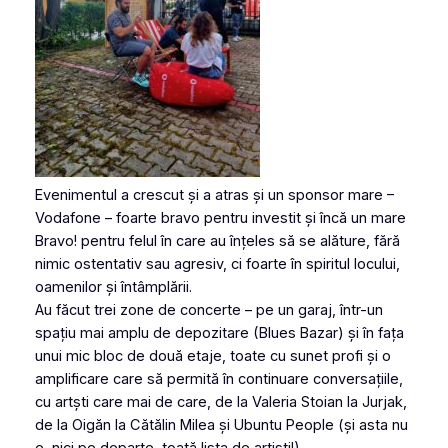
Evenimentul a crescut și a atras și un sponsor mare –
Vodafone – foarte bravo pentru investit și încă un mare
Bravo! pentru felul în care au înțeles să se alăture, fără
nimic ostentativ sau agresiv, ci foarte în spiritul locului,
oamenilor și întâmplării.
Au făcut trei zone de concerte – pe un garaj, într-un
spațiu mai amplu de depozitare (Blues Bazar) și în fața
unui mic bloc de două etaje, toate cu sunet profi și o
amplificare care să permită în continuare conversațiile,
cu artști care mai de care, de la Valeria Stoian la Jurjak,
de la Oigăn la Cătălin Milea și Ubuntu People (și asta nu
e, nici pe departe, toată lista de artiști!).