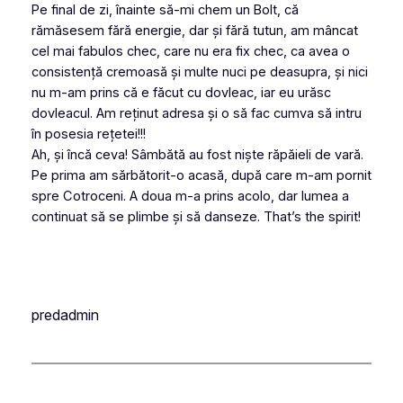
Pe final de zi, înainte să-mi chem un Bolt, că
rămăsesem fără energie, dar și fără tutun, am mâncat
cel mai fabulos chec, care nu era fix chec, ca avea o
consistență cremoasă și multe nuci pe deasupra, și nici
nu m-am prins că e făcut cu dovleac, iar eu urăsc
dovleacul. Am reținut adresa și o să fac cumva să intru
în posesia rețetei!!!
Ah, și încă ceva! Sâmbătă au fost niște răpăieli de vară.
Pe prima am sărbătorit-o acasă, după care m-am pornit
spre Cotroceni. A doua m-a prins acolo, dar lumea a
continuat să se plimbe și să danseze. That’s the spirit!
predadmin