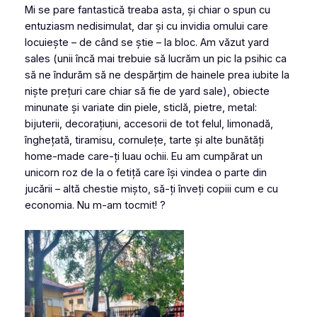
Mi se pare fantastică treaba asta, și chiar o spun cu
entuziasm nedisimulat, dar și cu invidia omului care
locuiește – de când se știe – la bloc. Am văzut
yard
sales
(unii încă mai trebuie să lucrăm un pic la psihic ca
să ne îndurăm să ne despărțim de hainele prea iubite la
niște prețuri care chiar să fie de yard sale), obiecte
minunate și variate din piele, sticlă, pietre, metal:
bijuterii, decorațiuni, accesorii de tot felul, limonadă,
înghețată, tiramisu, cornulețe, tarte și alte bunătăți
home-made care-ți luau ochii. Eu am cumpărat un
unicorn roz de la o fetiță care își vindea o parte din
jucării – altă chestie mișto, să-ți înveți copiii cum e cu
economia. Nu m-am tocmit! ?