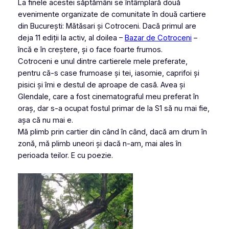
La finele acestei săptămâni se întâmplară două
evenimente organizate de comunitate în două cartiere
din București: Mătăsari și Cotroceni. Dacă primul are
deja 11 ediții la activ, al doilea –
Bazar de Cotroceni
–
încă e în creștere, și o face foarte frumos.
Cotroceni e unul dintre cartierele mele preferate,
pentru că-s case frumoase și tei, iasomie, caprifoi și
pisici și îmi e destul de aproape de casă. Avea și
Glendale, care a fost cinematograful meu preferat în
oraș, dar s-a ocupat fostul primar de la S1 să nu mai fie,
așa că nu mai e.
Mă plimb prin cartier din când în când, dacă am drum în
zonă, mă plimb uneori și dacă n-am, mai ales în
perioada teilor. E cu poezie.