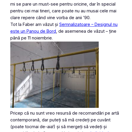
mi se pare un
must-see
pentru oricine, dar în special
pentru cei mai tineri, care poate nu au musai cele mai
clare repere când vine vorba de anii ’90.
Tot la Faber am văzut și
Semnalizatoare – Designul nu
este un Panou de Bord
, de asemenea de văzut – ține
până pe 11 noiembrie.
Pricep că nu sunt vreo resursă de recomandări pe artă
contemporană, dar puteți să mă credeți pe cuvânt
(poate tocmai de-aia!) și să mergeți să vedeți și