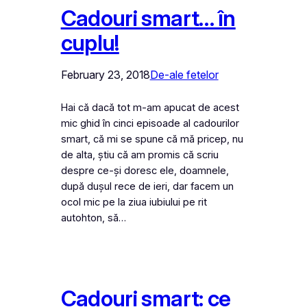
Cadouri smart… în
cuplu!
February 23, 2018
De-ale fetelor
Hai că dacă tot m-am apucat de acest
mic ghid în cinci episoade al cadourilor
smart, că mi se spune că mă pricep, nu
de alta, știu că am promis că scriu
despre ce-și doresc ele, doamnele,
după dușul rece de ieri, dar facem un
ocol mic pe la ziua iubiului pe rit
autohton, să…
Cadouri smart: ce