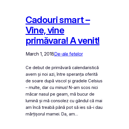
Cadouri smart –
Vine, vine
primăvara! A venit!
March 1, 2018
De-ale fetelor
Ce debut de primăvară calendaristică
avem și noi azi, între speranța oferită
de soare după viscol și gradele Celsius
– multe, dar cu minus! N-am scos nici
măcar nasul pe geam, mă bucur de
lumină și mă consolez cu gândul că mai
am încă treabă până pot să ies să-i dau
mărțișorul mamei. Da, am…