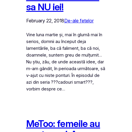
sa NU iei!
February 22, 2018
De-ale fetelor
Vine luna martie și, mai în glumă mai în
serios, domnii au început deja
lamentările, ba că faliment, ba că noi,
doamnele, suntem greu de mulțumit…
Nu știu, zău, de unde această idee, dar
m-am gândit, în perioada următoare, să
v-ajut cu niste ponturi. În episodul de
azi din seria ???cadouri smart???,
vorbim despre ce…
MeToo: femeile au