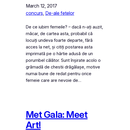
March 12, 2017
concurs
, 
De-ale fetelor
De ce iubim femeile? – dacă n-ați auzit,
măcar, de cartea asta, probabil că
locuiți undeva foarte departe, fără
acces la net, și citiți postarea asta
imprimată pe o hârtie adusă de un
porumbel călător. Sunt înșirate acolo o
grămadă de chestii drăgălașe, motive
numai bune de redat pentru orice
femeie care are nevoie de…
Met Gala: Meet
Art!