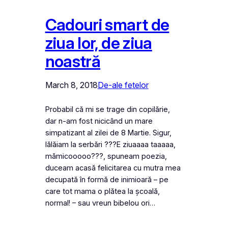
Cadouri smart de
ziua lor, de ziua
noastră
March 8, 2018
De-ale fetelor
Probabil că mi se trage din copilărie,
dar n-am fost nicicând un mare
simpatizant al zilei de 8 Martie. Sigur,
lălăiam la serbări ???E ziuaaaa taaaaa,
mămicooooo???, spuneam poezia,
duceam acasă felicitarea cu mutra mea
decupată în formă de inimioară – pe
care tot mama o plătea la școală,
normal! – sau vreun bibelou ori…